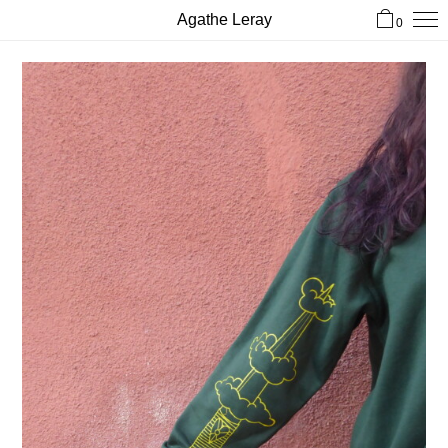
Agathe Leray
0