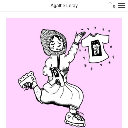
Agathe Leray
0