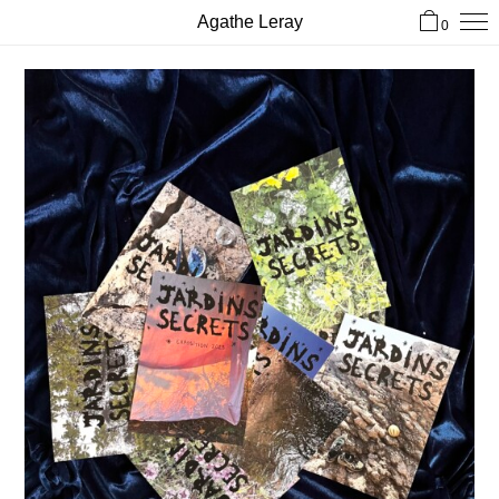
Agathe Leray
0